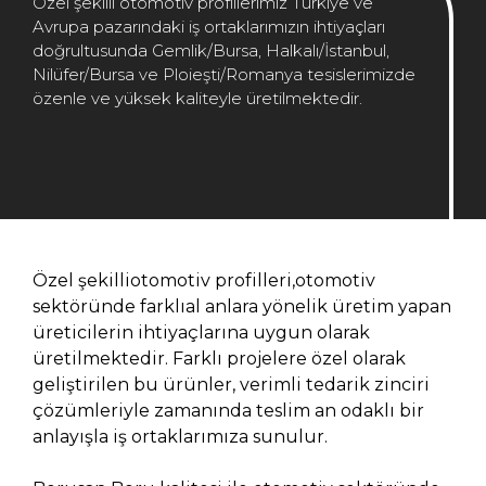
Özel şekilli otomotiv profillerimiz Türkiye ve
Avrupa pazarındaki iş ortaklarımızın ihtiyaçları
doğrultusunda Gemlik/Bursa, Halkalı/İstanbul,
Nilüfer/Bursa ve Ploieşti/Romanya tesislerimizde
özenle ve yüksek kaliteyle üretilmektedir.
Özel şekilliotomotiv profilleri,otomotiv
sektöründe farklıal anlara yönelik üretim yapan
üreticilerin ihtiyaçlarına uygun olarak
üretilmektedir. Farklı projelere özel olarak
geliştirilen bu ürünler, verimli tedarik zinciri
çözümleriyle zamanında teslim an odaklı bir
anlayışla iş ortaklarımıza sunulur.